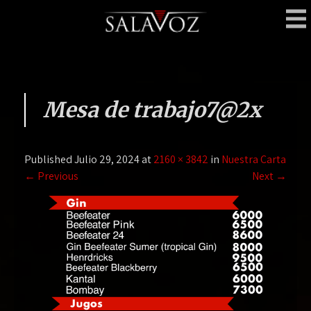
Skip
to
content
SalaVoz
Bar – Delivery
Mesa de trabajo7@2x
Published Julio 29, 2024 at
2160 × 3842
in
Nuestra Carta
←
Previous
Next
→