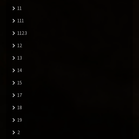
11
111
1123
12
13
14
15
17
18
19
2