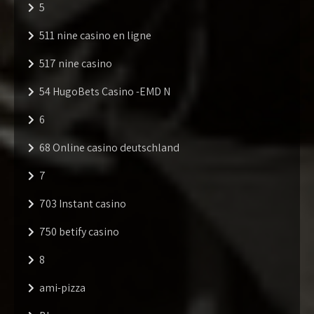
5
511 nine casino en ligne
517 nine casino
54 HugoBets Casino -EMD N
6
68 Online casino deutschland
7
703 Instant casino
750 betify casino
8
ami-pizza