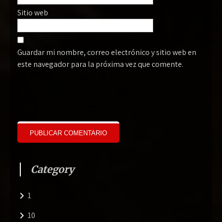
Sitio web
Guardar mi nombre, correo electrónico y sitio web en
este navegador para la próxima vez que comente.
Category
1
10