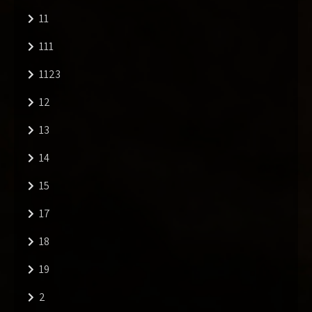
11
111
1123
12
13
14
15
17
18
19
2