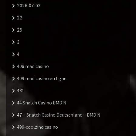
2026-07-03
22
25
3
4
408 mad casino
409 mad casino en ligne
431
44 Snatch Casino EMD N
47 – Snatch Casino Deutschland – EMD N
499-coolzino casino