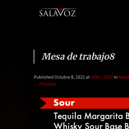
Skip
to
content
SalaVoz
Bar – Delivery
Mesa de trabajo8
Published Octubre 8, 2021 at
1080 × 1920
in
Nuest
←
Previous