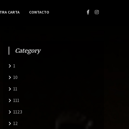
TRA CARTA
CONTACTO
Category
1
10
11
111
1123
12