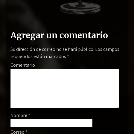
Agregar un comentario
Su dirección de correo no se hará público.
Los campos
requeridos están marcados
*
Comentario
Nombre
*
Correo
*