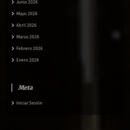
Junio 2026
Mayo 2026
Abril 2026
Marzo 2026
Febrero 2026
Enero 2026
Meta
Iniciar Sesión