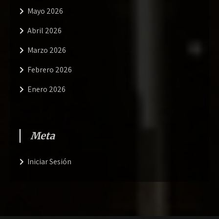
Mayo 2026
Abril 2026
Marzo 2026
Febrero 2026
Enero 2026
Meta
Iniciar Sesión