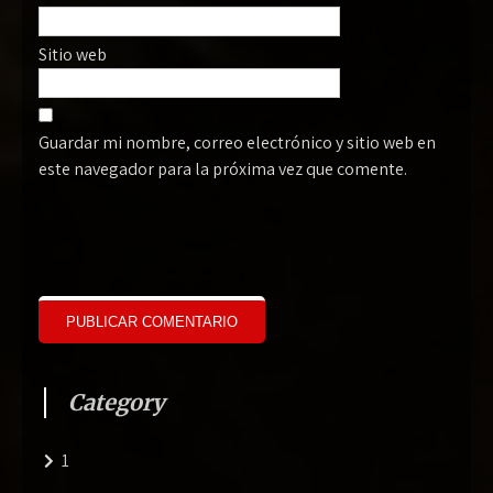
Sitio web
Guardar mi nombre, correo electrónico y sitio web en
este navegador para la próxima vez que comente.
Category
1