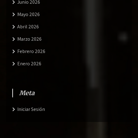
Junio 2026
Mayo 2026
Abril 2026
Marzo 2026
Febrero 2026
Enero 2026
Meta
Iniciar Sesión