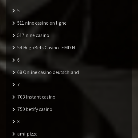
5
511 nine casino en ligne
517 nine casino
54 HugoBets Casino -EMD N
6
68 Online casino deutschland
7
703 Instant casino
750 betify casino
8
ami-pizza