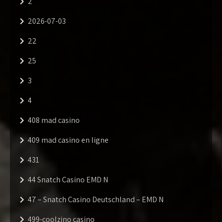
2
2026-07-03
22
25
3
4
408 mad casino
409 mad casino en ligne
431
44 Snatch Casino EMD N
47 – Snatch Casino Deutschland – EMD N
499-coolzino casino