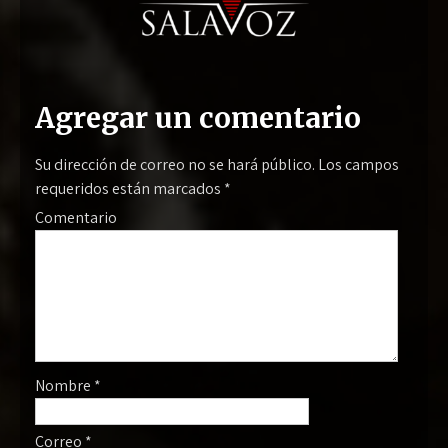
Agregar un comentario
Su dirección de correo no se hará público.
Los campos
requeridos están marcados
*
Comentario
Nombre
*
Correo
*