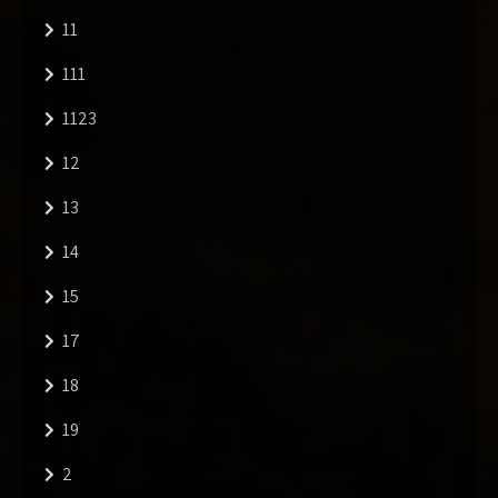
11
111
1123
12
13
14
15
17
18
19
2