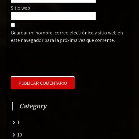
Sitio web
Guardar mi nombre, correo electrónico y sitio web en
este navegador para la próxima vez que comente.
Category
1
10