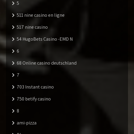
5
511 nine casino en ligne
517 nine casino
54 HugoBets Casino -EMD N
6
68 Online casino deutschland
7
703 Instant casino
750 betify casino
8
ami-pizza