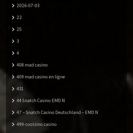
2026-07-03
22
25
3
4
408 mad casino
409 mad casino en ligne
431
44 Snatch Casino EMD N
47 – Snatch Casino Deutschland – EMD N
499-coolzino casino