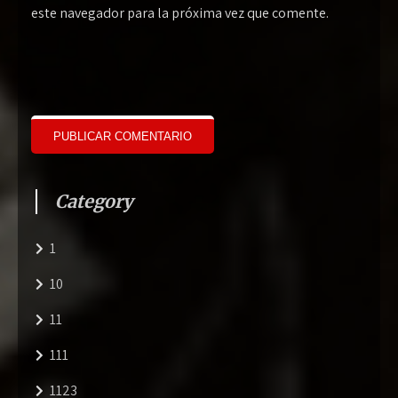
este navegador para la próxima vez que comente.
Category
1
10
11
111
1123