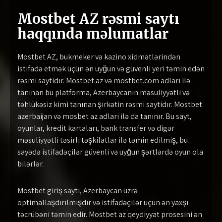
Mostbet AZ rəsmi saytı
haqqında məlumatlar
Mostbet AZ, bukmeker və kazino xidmətlərindən
istifadə etmək üçün ən uyğun və güvenli yeri təmin edən
rəsmi saytidır. Mostbet.az və mostbet.com adları ilə
tanınan bu platforma, Azerbaycanın məsuliyyətli və
təhlükəsiz kimi tanınan şirkətin rəsmi saytidır. Mostbet
azerbaijan və mosbet az adları ilə da tanınır. Bu sayt,
oyunlar, kredit kartaları, bank transfer və digər
məsuliyyətli təsirli təşkilatlar ilə təmin edilmiş, bu
sayədə istifadəçilər güvenli və uyğun şərtlərdə oyun ola
bilərlər.
Mostbet giriş saytı, Azerbaycan üzrə
optimallaşdırılmışdır və istifadəçilər üçün ən yaxşı
təcrübəni təmin edir. Mostbet az qeydiyyat prosesini ən