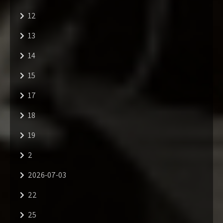
12
13
14
15
17
18
19
2
2026-07-03
22
25