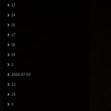
13
14
15
17
18
19
2
2026-07-03
22
25
3