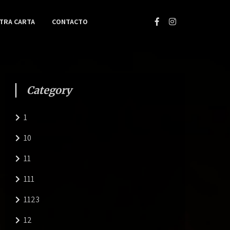
TRA CARTA
CONTACTO
Category
1
10
11
111
1123
12