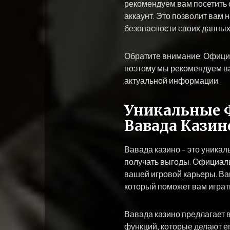
рекомендуем вам посетить 
аккаунт. Это позволит вам 
безопасности своих данных
Обратите внимание: Официа
поэтому мы рекомендуем ва
актуальной информации.
Уникальные 
Вавада Казин
Вавада казино – это уникал
получать выгоды. Официаль
вашей игровой карьеры. Ва
который поможет вам играть
Вавада казино предлагает
функций, которые делают ег