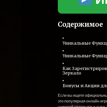
Содержимое
Уникальные Функц
Уникальные Функц
Как Зарегистрирова
Зеркало
Бонусы и Акции дл
Если вы ищете официальный 
это популярная онлайн-игр
широкий спектр игр и услу