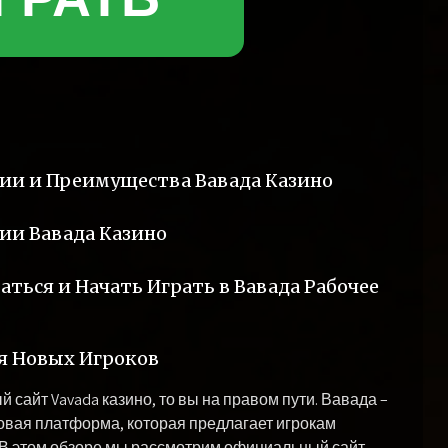
ии и Преимущества Вавада Казино
ии Вавада Казино
ться и Начать Играть в Вавада Рабочее
я Новых Игроков
сайт Vavada казино, то вы на правом пути. Вавада –
овая платформа, которая предлагает игрокам
г. В этом обзоре мы рассмотрим официальный сайт