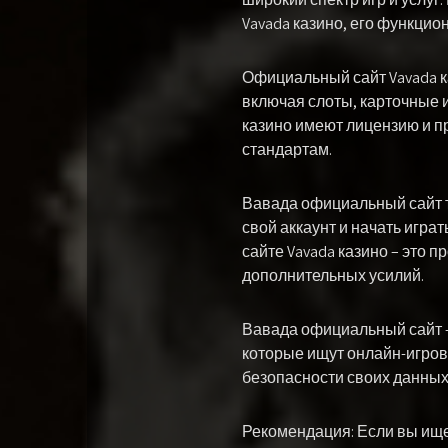
Vavada казино, его функцио
Официальный сайт Vavada к
включая слоты, карточные иг
казино имеют лицензию и 
стандартам.
Вавада официальный сайт т
свой аккаунт и начать игра
сайте Vavada казино – это 
дополнительных усилий.
Вавада официальный сайт –
которые ищут онлайн-игров
безопасности своих данных
Рекомендация: Если вы ище