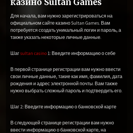
казино Sultan Games
Для начала, вам нужно зарегистрироваться на
официальном сайте казино Sultan Games. Вам
потребуется создать уникальный логин и пароль, а
также указать некоторые личные данные.
Шаг
sultan casino
1: Введите информацию о себе
В первой странице регистрации вам нужно ввести
свои личные данные, такие как имя, фамилия, дата
рождения и адрес электронной почты. Вам также
нужно выбрать сложный пароль и подтвердить его.
Шаг 2: Введите информацию о банковской карте
В следующей странице регистрации вам нужно
ввести информацию о банковской карте, на