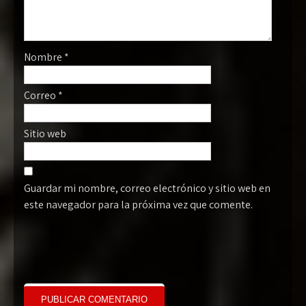
Nombre
*
Correo
*
Sitio web
Guardar mi nombre, correo electrónico y sitio web en
este navegador para la próxima vez que comente.