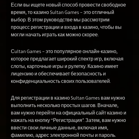
Если вы ищете новый способ провести свободное
время, то казино Sultan Games – это отличный
выбор. В этом руководстве мы рассмотрим
процесс регистрации и входа в казино, чтобы вы
могли начать играть как можно скорее.
Сultan Games – это популярное онлайн-казино,
которое предлагает широкий спектр игр, включая
слоты, карточные игры и рулетку. Казино имеет
лицензию и обеспечивает безопасность и
конфиденциальность своих пользователей.
Для регистрации в казино Sultan Games вам нужно
выполнить несколько простых шагов. Вначале,
вам нужно перейти на официальный сайт казино и
нажать на кнопку “Регистрация”. Затем, вам нужно
ввести свои личные данные, включая имя,
фамилию, адрес электронной почты и пароль.