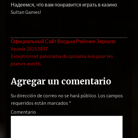
Надеемся, что вам понравится играть в казино
Sultan Games!
Navegación
Официальный Сайт Вход на Рабочее Зеркало
Vavada 2025.5837
de
Exceptionnel panorama du spinania avis pour les
entradas
joueurs avertis
Agregar un comentario
Su dirección de correo no se hará público.
Los campos
requeridos están marcados
*
Comentario