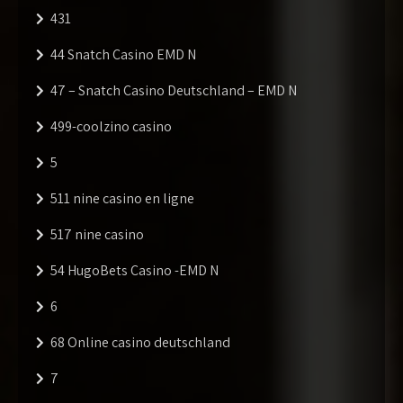
431
44 Snatch Casino EMD N
47 – Snatch Casino Deutschland – EMD N
499-coolzino casino
5
511 nine casino en ligne
517 nine casino
54 HugoBets Casino -EMD N
6
68 Online casino deutschland
7