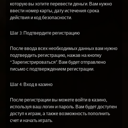
которую вы хотите перевести деньги. Вам нужно
ввести номер карты, дату истечения срока
действия и код безопасности.
Шаг 3: Подтвердите регистрацию
После ввода всех необходимых данных вам нужно
подтвердить регистрацию, нажав на кнопку
“Зарегистрироваться”. Вам будет отправлено
письмо с подтверждением регистрации.
Шаг 4: Вход в казино
После регистрации вы можете войти в казино,
используя ваш логин и пароль. Вам будет доступен
доступ к играм, а также возможность пополнить
счет и начать играть.