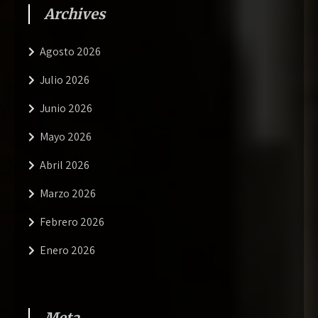
Archives
Agosto 2026
Julio 2026
Junio 2026
Mayo 2026
Abril 2026
Marzo 2026
Febrero 2026
Enero 2026
Meta