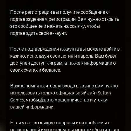
После регистрации вы получите сообщение с
подтверждением регистрации. Вам нужно открыть
это сообщение и нажать на ссылку, чтобы
подтвердить свой аккаунт.
После подтверждения аккаунта вы можете войти в
казино, используя свои логин и пароль. Вам будет
доступен доступ к играм, а также к информации о
своих счетах и балансе.
Важно помнить, что для входа в казино вам нужно
использовать только официальный сайт Sultan
Games, чтобы避вать мошенничество и утечку
вашей информации.
Если у вас возникнут вопросы или проблемы с
регистрацией или входом, вы можете обратиться к