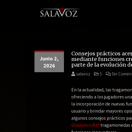
Skip
to
content
SalaVoz
Bar – Delivery
Consejos prácticos ac
Junio 2,
mediante funciones cr
parte de la evolución 
2026
salavoz
5
Sin Coment
En la actualidad, las tragamo
ofreciendo a los jugadores un
la incorporación de nuevas fun
usuario y brindar mayores opo
algunos consejos prácticos p
GladiatorsBet
tragamonedas o