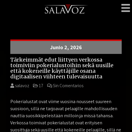
Skip
to
content
SalaVoz
Bar – Delivery
Junio 2, 2026
Tärkeimmät edut liittyen verkossa
toimiviin pokerialustoihin sekä uusille
että kokeneille käyttäjille osana
digitaalisen viihteen tulevaisuutta
salavoz
17
Sin Comentarios
Pokerialustat ovat viime vuosina nousseet suureen
suosioon, sillä ne tarjoavat pelaajille mahdollisuuden
nauttia suosikkipeleistään milloin ja missä tahansa.
Verkossa toimivat pokerialustat ovat erityisen
suosittuja sekä uusille että kokeneille pelaajille, sillä ne