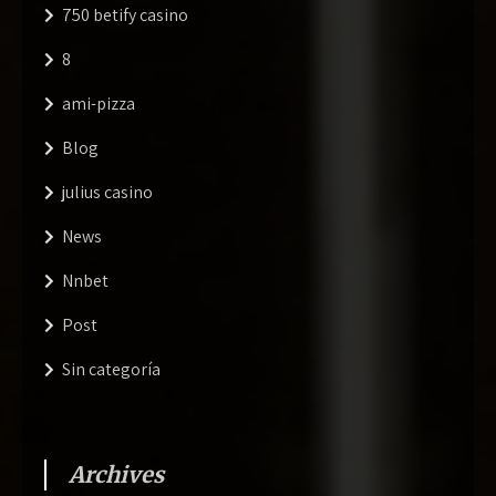
750 betify casino
8
ami-pizza
Blog
julius casino
News
Nnbet
Post
Sin categoría
Archives