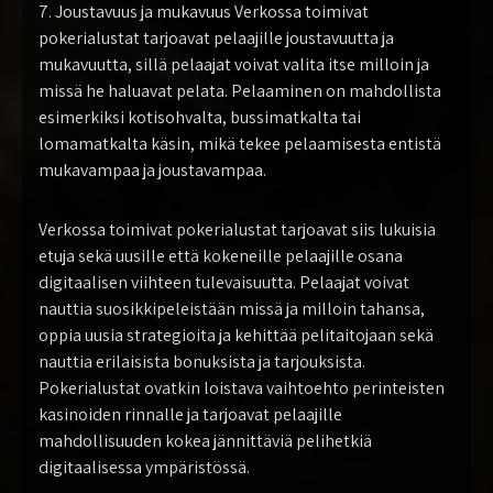
7. Joustavuus ja mukavuus Verkossa toimivat
pokerialustat tarjoavat pelaajille joustavuutta ja
mukavuutta, sillä pelaajat voivat valita itse milloin ja
missä he haluavat pelata. Pelaaminen on mahdollista
esimerkiksi kotisohvalta, bussimatkalta tai
lomamatkalta käsin, mikä tekee pelaamisesta entistä
mukavampaa ja joustavampaa.
Verkossa toimivat pokerialustat tarjoavat siis lukuisia
etuja sekä uusille että kokeneille pelaajille osana
digitaalisen viihteen tulevaisuutta. Pelaajat voivat
nauttia suosikkipeleistään missä ja milloin tahansa,
oppia uusia strategioita ja kehittää pelitaitojaan sekä
nauttia erilaisista bonuksista ja tarjouksista.
Pokerialustat ovatkin loistava vaihtoehto perinteisten
kasinoiden rinnalle ja tarjoavat pelaajille
mahdollisuuden kokea jännittäviä pelihetkiä
digitaalisessa ympäristössä.