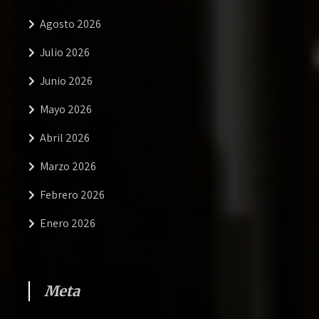
Agosto 2026
Julio 2026
Junio 2026
Mayo 2026
Abril 2026
Marzo 2026
Febrero 2026
Enero 2026
Meta