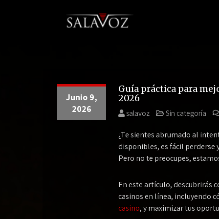
Skip
to
content
SalaVoz
Bar – Delivery
Guía práctica para mejo
Junio 9,
2026
2026
salavoz
Sin categoría
¿Te sientes abrumado al intent
disponibles, es fácil perders
Pero no te preocupes, estamos
En este artículo, descubrirás c
casinos en línea, incluyendo
casino
, y maximizar tus oport