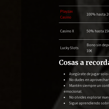
Playzax
100% hasta 2
Casino
Casino X
50% hasta 15
Bono sin dep
Lucky Slots
10€
Cosas a record
Asegúrate de jugar solo 
No dudes en aprovechar 
Mantén siempre un contr
emocional.
No olvides explorar nuev
Sigue aprendiendo sobre