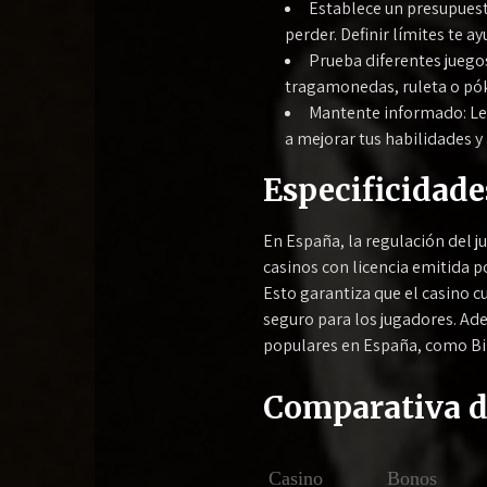
Establece un presupuest
perder. Definir límites te a
Prueba diferentes juego
tragamonedas, ruleta o pók
Mantente informado:
Le
a mejorar tus habilidades y
Especificidade
En España, la regulación del j
casinos con licencia emitida p
Esto garantiza que el casino 
seguro para los jugadores. Ade
populares en España, como Biz
Comparativa d
Casino
Bonos