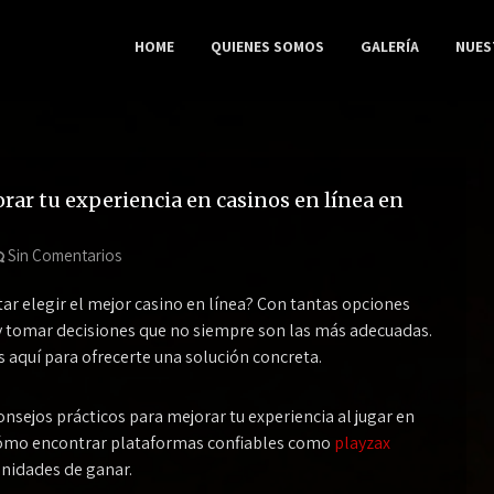
HOME
QUIENES SOMOS
GALERÍA
NUES
rar tu experiencia en casinos en línea en
Sin Comentarios
ar elegir el mejor casino en línea? Con tantas opciones
e y tomar decisiones que no siempre son las más adecuadas.
 aquí para ofrecerte una solución concreta.
onsejos prácticos para mejorar tu experiencia al jugar en
 cómo encontrar plataformas confiables como
playzax
unidades de ganar.