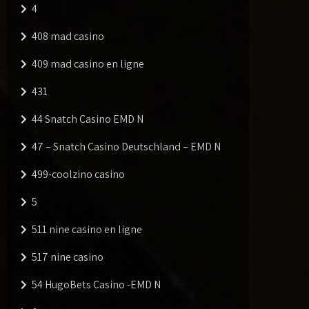
4
408 mad casino
409 mad casino en ligne
431
44 Snatch Casino EMD N
47 – Snatch Casino Deutschland – EMD N
499-coolzino casino
5
511 nine casino en ligne
517 nine casino
54 HugoBets Casino -EMD N