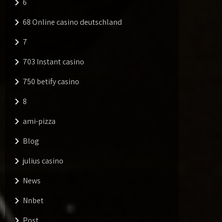
6
68 Online casino deutschland
7
703 Instant casino
750 betify casino
8
ami-pizza
Blog
julius casino
News
Nnbet
Post