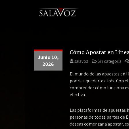
Skip
to
content
SalaVoz
Bar – Delivery
Cómo Apostar en Línea:
Junio 10,
salavoz
Sin categoría
2026
El mundo de las apuestas en lí
podrías quedarte atrás. Con el
comprender cómo funciona est
efectiva.
Las plataformas de apuestas h
personas de todas partes de Es
deseas comenzar a apostar, es