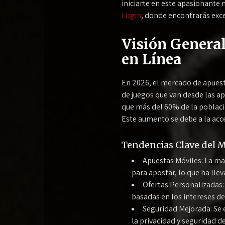
iniciarte en este apasionante
Login
, donde encontrarás exc
Visión Genera
en Línea
En 2026, el mercado de apuest
de juegos que van desde las ap
que más del 60% de la poblaci
Este aumento se debe a la acce
Tendencias Clave del 
Apuestas Móviles:
La may
para apostar, lo que ha ll
Ofertas Personalizadas:
basadas en los intereses de
Seguridad Mejorada:
Se 
la privacidad y seguridad de