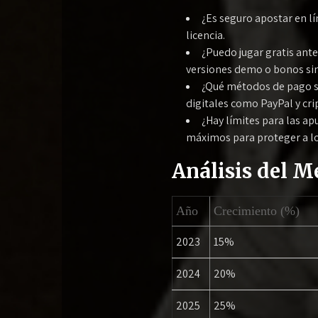
¿Es seguro apostar en l
licencia.
¿Puedo jugar gratis ante
versiones demo o bonos sin
¿Qué métodos de pago 
digitales como PayPal y cr
¿Hay límites para las ap
máximos para proteger a lo
Análisis del M
Año
Crecimiento (%)
2023
15%
2024
20%
2025
25%