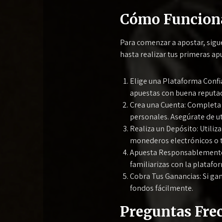
Cómo Funciona
Para comenzar a apostar, sigue
hasta realizar tus primeras ap
Elige una Plataforma Confi
apuestas con buena reputac
Crea una Cuenta:
Completa e
personales. Asegúrate de ut
Realiza un Depósito:
Utiliz
monederos electrónicos o t
Apuesta Responsablement
familiarizas con la platafor
Cobra Tus Ganancias:
Si gan
fondos fácilmente.
Preguntas Fre