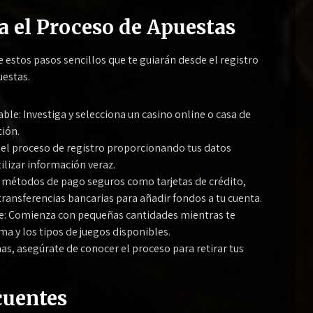
 el Proceso de Apuestas
 estos pasos sencillos que te guiarán desde el registro
uestas.
able:
Investiga y selecciona un casino online o casa de
ión.
l proceso de registro proporcionando tus datos
ilizar información veraz.
a métodos de pago seguros como tarjetas de crédito,
ransferencias bancarias para añadir fondos a tu cuenta.
e:
Comienza con pequeñas cantidades mientras te
ma y los tipos de juegos disponibles.
as, asegúrate de conocer el proceso para retirar tus
cuentes