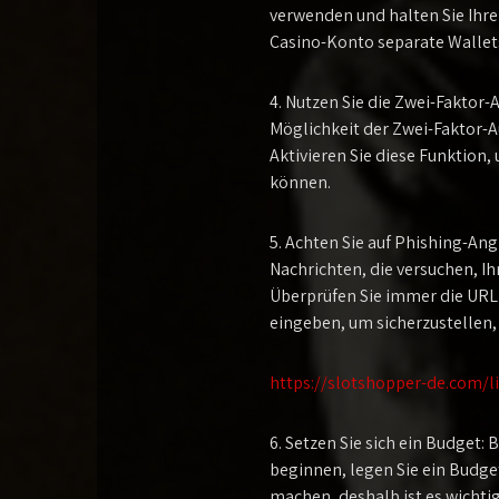
verwenden und halten Sie Ihre 
Casino-Konto separate Wallets 
4. Nutzen Sie die Zwei-Faktor-
Möglichkeit der Zwei-Faktor-Au
Aktivieren Sie diese Funktion, 
können.
5. Achten Sie auf Phishing-Angr
Nachrichten, die versuchen, I
Überprüfen Sie immer die URL
eingeben, um sicherzustellen, d
https://slotshopper-de.com/li
6. Setzen Sie sich ein Budget:
B
beginnen, legen Sie ein Budget
machen, deshalb ist es wichti