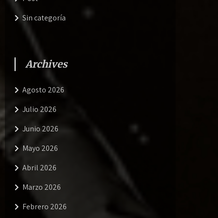
Sin categoría
Archives
Agosto 2026
Julio 2026
Junio 2026
Mayo 2026
Abril 2026
Marzo 2026
Febrero 2026