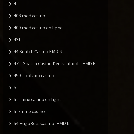
4
408 mad casino
409 mad casino en ligne
431
44 Snatch Casino EMD N
47 – Snatch Casino Deutschland – EMD N
499-coolzino casino
5
511 nine casino en ligne
517 nine casino
54 HugoBets Casino -EMD N