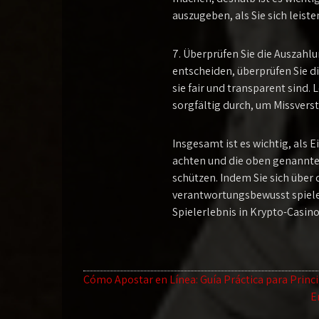
auszugeben, als Sie sich leiste
7. Überprüfen Sie die Auszah
entscheiden, überprüfen Sie d
sie fair und transparent sind
sorgfältig durch, um Missvers
Insgesamt ist es wichtig, als 
achten und die oben genannten
schützen. Indem Sie sich über
verantwortungsbewusst spiele
Spielerlebnis in Krypto-Casin
Navegación
Cómo Apostar en Línea: Guía Práctica para Princ
E
de