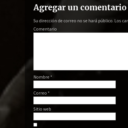
entradas
Agregar un comentario
Su dirección de correo no se hará público.
Los ca
Comentario
Nombre
*
Correo
*
Sitio web