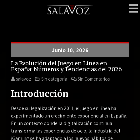
Skip
to
content
SalaVoz
Bar – Delivery
Junio 10, 2026
La Evolución del Juego en Línea en
España: Números y Tendencias del 2026
salavoz
Sin categoría
Sin Comentarios
Introducción
Desde su legalización en 2011, el juego en línea ha
experimentado un crecimiento exponencial en España.
En un contexto donde la digitalización continua
transforma las experiencias de ocio, la industria del
iGaming se ha adaptado a los nuevos hábitos de