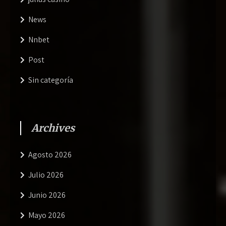
News
Nnbet
Post
Sin categoría
Archives
Agosto 2026
Julio 2026
Junio 2026
Mayo 2026