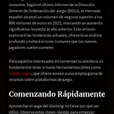
consumo. Según el último informe de la Dirección
General de Ordenación del Juego (DGOJ), el mercado
español alcanzó un volumen de negocio superior a los
800 millones de euros en 2025, marcando un aumento
significativo respecto al año anterior. Este artículo
explorará las tendencias actuales, ofrecerá un análisis
profundo y evitará errores comunes que los nuevos
jugadores suelen cometer.
Para aquellos interesados en comenzar su aventura, es
fundamental tener a mano herramientas útiles como
posido Login
, que ofrece acceso a una amplia gama de
recursos sobre plataformas de juego.
Comenzando Rápidamente
Aprovechar el auge del iGaming no tiene por qué ser
difícil. Observa estas claves rápidas para empezar: