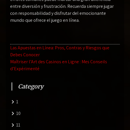
entre diversión y frustración. Recuerda siempre jugar
con responsabilidad y disfrutar del emocionante
mundo que ofrece el juego en línea.
Navegación
Las Apuestas en Línea: Pros, Contras y Riesgos que
Debes Conocer
de
Maîtriser l’Art des Casinos en Ligne : Mes Conseils
entradas
d’Expérimenté
Category
1
10
11