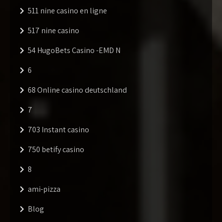
511 nine casino en ligne
517 nine casino
54 HugoBets Casino -EMD N
6
68 Online casino deutschland
7
703 Instant casino
750 betify casino
8
ami-pizza
Blog