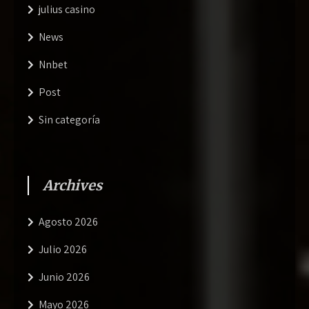
julius casino
News
Nnbet
Post
Sin categoría
Archives
Agosto 2026
Julio 2026
Junio 2026
Mayo 2026