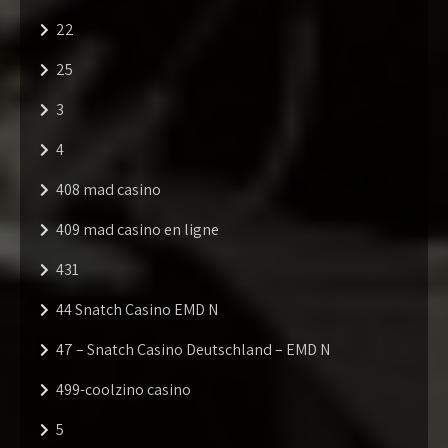
22
25
3
4
408 mad casino
409 mad casino en ligne
431
44 Snatch Casino EMD N
47 – Snatch Casino Deutschland – EMD N
499-coolzino casino
5