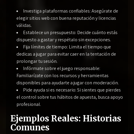
Investiga plataformas confiables:
Asegúrate de
elegir sitios web con buena reputación y licencias
válidas.
Establece un presupuesto:
Decide cuánto estás
dispuesto a gastar y respétalo sin excepciones.
Fija límites de tiempo:
Limita el tiempo que
dedicas a jugar para evitar caer en la tentación de
prolongar tu sesión.
Infórmate sobre el juego responsable:
Familiarízate con los recursos y herramientas
disponibles para ayudarte a jugar con moderación.
Pide ayuda si es necesario:
Si sientes que pierdes
el control sobre tus hábitos de apuesta, busca apoyo
profesional.
Ejemplos Reales: Historias
Comunes