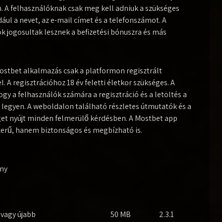
 A felhasználóknak csak meg kell adniuk a szükséges
ul a nevet, az e-mail címet és a telefonszámot. A
ók jogosultak lesznek a befizetési bónuszra és más
ostbet alkalmazás csak a platformon regisztrált
. A regisztrációhoz 18 év feletti életkor szükséges. A
y a felhasználók számára a regisztráció és a letöltés a
egyen. A weboldalon található részletes útmutatók és a
get nyújt minden felmerülő kérdésben. A Mostbet app
zerű, hanem biztonságos és megbízható is.
ny
 vagy újabb
50 MB
2.3.1