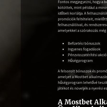
Fontos megjegyezni, hogy a b
kötöttek, mint például a mini
időbeli korlátja. A felhaszná
promóciók feltételeit, mielőtt
felhasználóival, és rendszere
amelyekkel a szórakozás még
Befizetési bónuszok
Ingyenes fogadások
Pénzvisszatérítési akció
Hűségprogram
A felsorolt bónuszok és promó
amelyet a Mostbet alkalmazás 
hűségprogram lehetővé teszik
játékot és növeljék a nyerési e
A Mostbet Alk