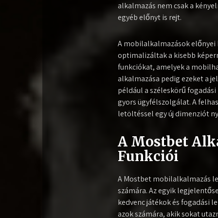
alkalmazás nem csak a kényel
egyéb előnyt is rejt.
A mobilalkalmazások előnyei 
optimalizáltak a kisebb képer
funkciókat, amelyek a mobilha
alkalmazása pedig ezeket a je
például a széleskörű fogadási
gyors ügyfélszolgálat. A felh
letöltéssel egy új dimenziót ny
A Mostbet Alk
Funkciói
A Mostbet mobilalkalmazás let
számára. Az egyik legjelentős
kedvenc játékok és fogadási l
azok számára, akik sokat utaz