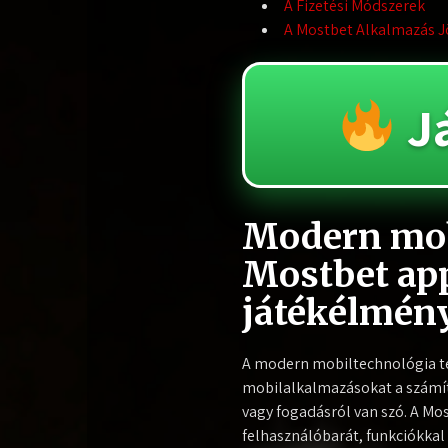
A Fizetési Módszerek
A Mostbet Alkalmazás Jö
J
Modern mob
Mostbet app 
játékélmény
A modern mobiltechnológia té
mobilalkalmazásokat a számít
vagy fogadásról van szó. A Mos
felhasználóbarát, funkciókkal 