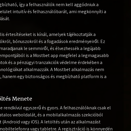
bízható, így a felhasználók nem kell aggódniuk a
elület intuitív és felhasználóbarát, ami megkönnyíti a
ását.
is értesítéseket is kínál, amelyek tájékoztatják a
iókról, bónuszokról és a fogadások eredményeiről. Ez
 maradjanak le semmiről, és élvezhessék a legújabb
zempontjából is a Mostbet app megfelel a legmagasabb
atok és a pénzügyi tranzakciók védelme érdekében a
hnológiákat alkalmazzák. A Mostbet alkalmazás nem
z, hanem egy biztonságos és megbízható platform is a
töltés Menete
e rendkívül egyszerű és gyors. A felhasználóknak csak el
vatalos weboldalát, és a mobilalkalmazás szekcióból
t (Android vagy iOS). A letöltés után az alkalmazást
mobiltelefonra vagy tabletre. A regisztráció is könnyedén