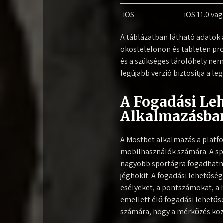
iOS
iOS 11.0 vag
A táblázatban látható adatok
okostelefonon és tableten p
és a szükséges tárolóhely nem
legújabb verzió biztosítja a l
A Fogadási Le
Alkalmazásba
A Mostbet alkalmazás a platfo
mobilhasználók számára. A sp
nagyobb sportágra fogadhatnak
jéghokit. A fogadási lehetősé
esélyeket, a pontszámokat, a 
emellett élő fogadási lehetősé
számára, hogy a mérkőzés köz