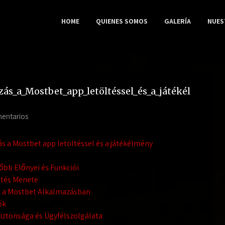
HOME
QUIENES SOMOS
GALERÍA
NUES
s_a_Mostbet_app_letöltéssel_és_a_játékél
mentarios
 a Mostbet app letöltéssel és a játékélmény
őbb Előnyei és Funkciói
öltés Menete
k a Mostbet Alkalmazásban
ók
iztonsága és Ügyfélszolgálata