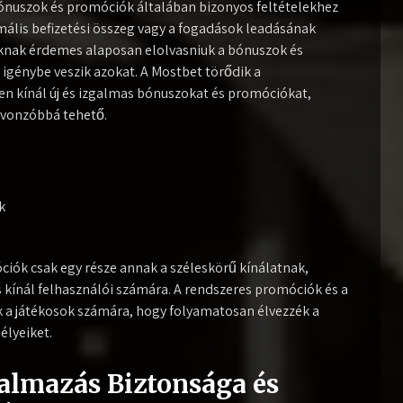
ónuszok és promóciók általában bizonyos feltételekhez
mális befizetési összeg vagy a fogadások leadásának
lóknak érdemes alaposan elolvasniuk a bónuszok és
 igénybe veszik azokat. A Mostbet törődik a
sen kínál új és izgalmas bónuszokat és promóciókat,
 vonzóbbá tehető.
k
ciók csak egy része annak a széleskörű kínálatnak,
kínál felhasználói számára. A rendszeres promóciók és a
 a játékosok számára, hogy folyamatosan élvezzék a
sélyeiket.
almazás Biztonsága és