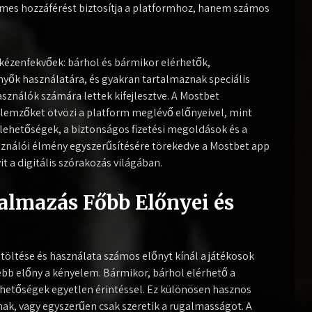
mes hozzáférést biztosítja a platformhoz, hanem számos
kézenfekvőek: bárhol és bármikor elérhetők,
nyők használatára, és gyakran tartalmaznak speciális
sználók számára lettek kifejlesztve. A Mostbet
llemzőket ötvözi a platform meglévő előnyeivel, mint
 lehetőségek, a biztonságos fizetési megoldások és a
asználói élmény egyszerűsítésére törekedve a Mostbet app
it a digitális szórakozás világában.
almazás Főbb Előnyei és
öltése és használata számos előnyt kínál a játékosok
ebb előny a kényelem. Bármikor, bárhol elérhető a
ehetőségek egyetlen érintéssel. Ez különösen hasznos
nak, vagy egyszerűen csak szeretik a rugalmasságot. A