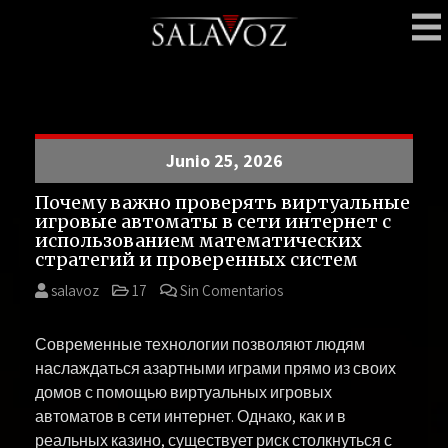
Skip
to
content
SalaVoz
Bar – Delivery
Junio 25, 2026
Почему важно проверять виртуальные
игровые автоматы в сети интернет с
использованием математических
стратегий и проверенных систем
salavoz
17
Sin Comentarios
Современные технологии позволяют людям
наслаждаться азартными играми прямо из своих
домов с помощью виртуальных игровых
автоматов в сети интернет. Однако, как и в
реальных казино, существует риск столкнуться с