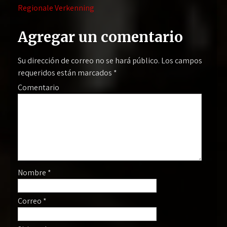
de
Regionale Verkenning
entradas
Agregar un comentario
Su dirección de correo no se hará público.
Los campos
requeridos están marcados
*
Comentario
Nombre
*
Correo
*