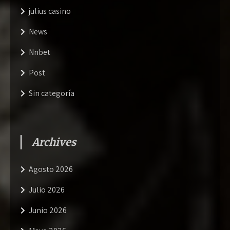
julius casino
News
Nnbet
Post
Sin categoría
Archives
Agosto 2026
Julio 2026
Junio 2026