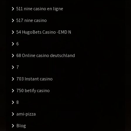
511 nine casino en ligne
517 nine casino
54 HugoBets Casino -EMD N
6
68 Online casino deutschland
7
703 Instant casino
750 betify casino
8
ami-pizza
Blog