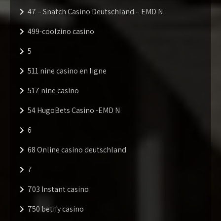
47 – Snatch Casino Deutschland – EMD N
499-coolzino casino
5
511 nine casino en ligne
517 nine casino
54 HugoBets Casino -EMD N
6
68 Online casino deutschland
7
703 Instant casino
750 betify casino