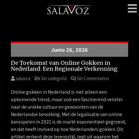
Skip
to
content
SalaVoz
Bar – Delivery
Junio 26, 2026
De Toekomst van Online Gokken in
Nederland: Een Regionale Verkenning
salavoz
Sin categoría
Sin Comentarios
Online gokken in Nederland is niet alleen een
opkomende trend, maar ook een fascinerend venster
naar de unieke cultuur en gewoonten van de
Nederlandse bevolking. Met de legalisatie van online
kansspelen in 2021 is de markt exponentieel gegroeid,
en dat heeft invloed op hoe Nederlanders gokken. Dit
artikel verkent deze levensstijl, legt uit waarom het