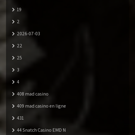
19
2
2026-07-03
22
25
3
4
408 mad casino
409 mad casino en ligne
431
44 Snatch Casino EMD N