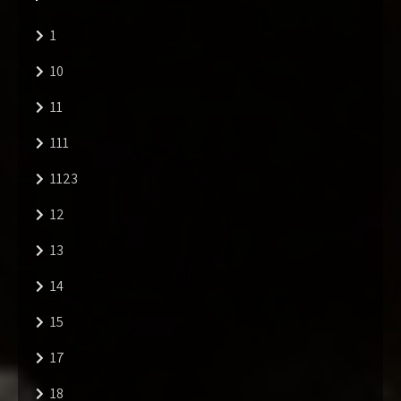
1
10
11
111
1123
12
13
14
15
17
18