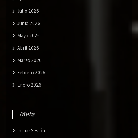
Julio 2026
Junio 2026
Mayo 2026
Abril 2026
Marzo 2026
Febrero 2026
Enero 2026
Meta
Iniciar Sesión