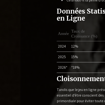
Cela vaut-il la peine d’u
Données Statis
en Ligne
Taux de
Année
Croissance (%)
2024
12%
2025
15%
2026*
*18%
Cloisonnement 
Tandis que le jeu en ligne prés
essentiel d’être conscient des
primordiale pour éviter toute d