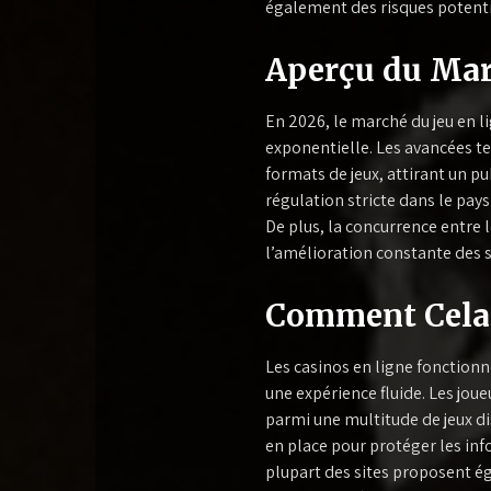
également des risques potentie
Aperçu du Mar
En 2026, le marché du jeu en l
exponentielle. Les avancées 
formats de jeux, attirant un pu
régulation stricte dans le pays
De plus, la concurrence entre l
l’amélioration constante des s
Comment Cela
Les casinos en ligne fonctionn
une expérience fluide. Les jou
parmi une multitude de jeux d
en place pour protéger les inf
plupart des sites proposent é