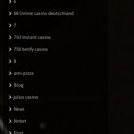
6
68 Online casino deutschland
7
703 Instant casino
750 betify casino
8
ami-pizza
Blog
julius casino
News
Nnbet
Post