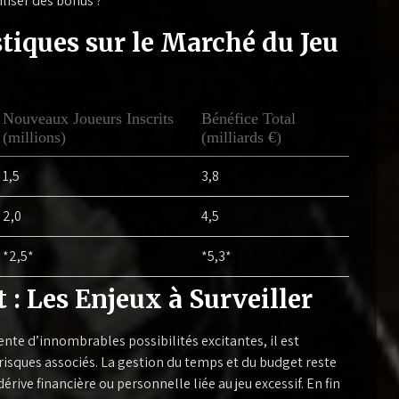
tiliser des bonus ?
tiques sur le Marché du Jeu
Nouveaux Joueurs Inscrits
Bénéfice Total
(millions)
(milliards €)
1,5
3,8
2,0
4,5
*2,5*
*5,3*
: Les Enjeux à Surveiller
ente d’innombrables possibilités excitantes, il est
 risques associés. La gestion du temps et du budget reste
érive financière ou personnelle liée au jeu excessif. En fin