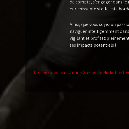
de compte, s’engager dans le 
enrichissante si elle est abor
Ainsi, que vous soyez un passio
naviguer intelligemment dans 
vigilant et profitez pleinement 
ses impacts potentiels !
Navegación
De Toekomst van Online Gokken in Nederland: E
de
entradas