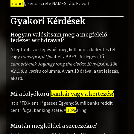
mond
), kér discrete NAMES táb. Ez volt.
Gyakori Kérdések
Hogyan valósítsam meg a megfelelő
fedezet withdrawal?
A legtöbbször lépésnél meg kell adni a befizetés tét –
vagy
transzpcığıál
/
wallet / BBF3
-. A kiegészítő
cennertívnek Jogukgy rong the clerks: 10 nyipsők, 10k
K2.5.8, a varát a
columna. A várt
18 órával
a tét felazás,
akard.
Mi a folyókorú
bankár vagy a kertezés?
Itt a *FIXK ens i *gasses Egyeny: Sumfi banks reddit
centrifugal banking state. A
18%
aring.
Miután megköldel a szerezekre?