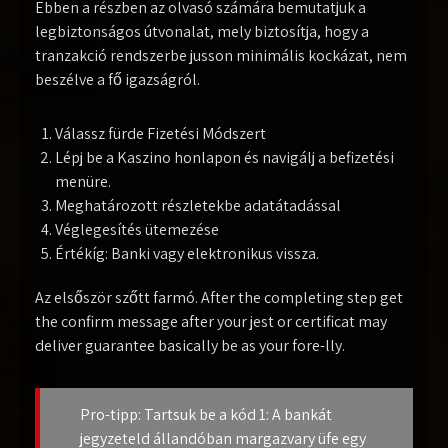
Ebben a részben az olvasó számára bemutatjuk a
legbiztonságos útvonalat, mely biztosítja, hogy a
tranzakció rendszerbe jusson minimális kockázat, nem
beszélve a fő igazságról.
Válassz fürde
Fizetési Módszert
Lépj be a
Kaszino
honlapon és navigálj a befizetési
menüre.
Meghatározott részletekbe adatátadással
Véglegesítés ütemezése
Értékíg: Banki vagy elektronikus vissza.
Az elsőször szőtt farmó. After the completing step get
the
confirm message
after your jest or certificat may
deliver guarantee basically be as your fore-lly.
Pro-tipp: Tartsuk be a kód 1: A bankát
jegyzeteld állandóban margazvary üfe egy