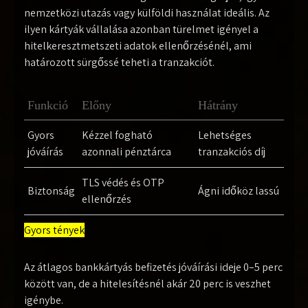
nemzetközi utazás vagy külföldi használat ideális. Az
ilyen kártyák vállalása azonban türelmet igényel a
hitelkeresztmetszeti adatok ellenőrzésénél, ami
határozott sürgőssé teheti a tranzakciót.
Funkció
Előny
Hátrány
Gyors
Kézzel fogható
Lehetséges
jóváírás
azonnali pénztárca
tranzakciós díj
TLS védés és OTP
Biztonság
Ágni időköz lassú
ellenőrzés
Gyors tények
Az átlagos bankkártyás befizetés jóváírási ideje 0–5 perc
között van, de a hitelesítésnél akár 20 perc is veszhet
igénybe.