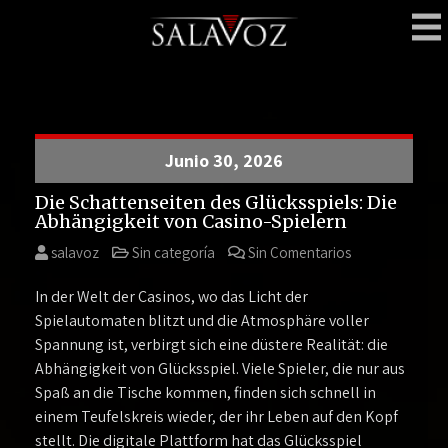
Skip
to
content
SalaVoz
Bar – Delivery
Junio 30, 2026
Die Schattenseiten des Glücksspiels: Die
Abhängigkeit von Casino-Spielern
salavoz
Sin categoría
Sin Comentarios
In der Welt der Casinos, wo das Licht der
Spielautomaten blitzt und die Atmosphäre voller
Spannung ist, verbirgt sich eine düstere Realität: die
Abhängigkeit von Glücksspiel. Viele Spieler, die nur aus
Spaß an die Tische kommen, finden sich schnell in
einem Teufelskreis wieder, der ihr Leben auf den Kopf
stellt. Die digitale Plattform hat das Glücksspiel