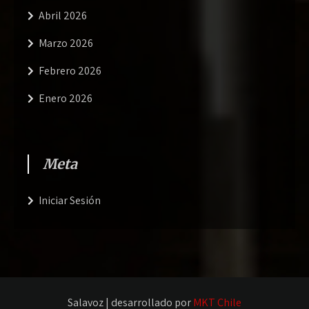
Abril 2026
Marzo 2026
Febrero 2026
Enero 2026
Meta
Iniciar Sesión
Salavoz | desarrollado por
MKT Chile