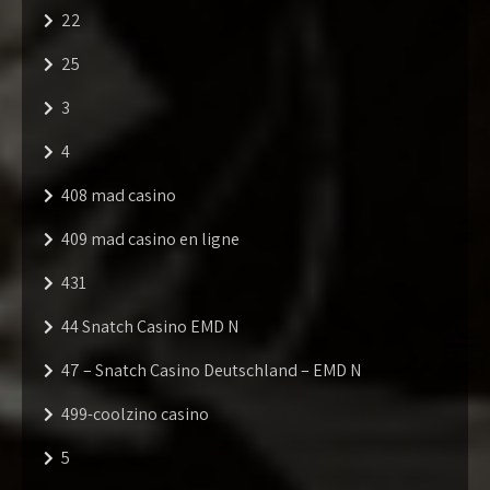
22
25
3
4
408 mad casino
409 mad casino en ligne
431
44 Snatch Casino EMD N
47 – Snatch Casino Deutschland – EMD N
499-coolzino casino
5