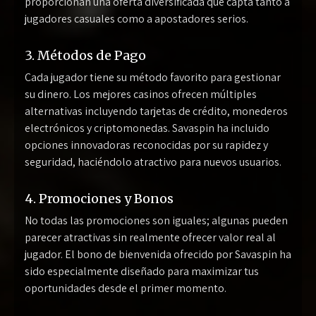
proporcionan una oferta diversificada que capta tanto a
jugadores casuales como a apostadores serios.
3. Métodos de Pago
Cada jugador tiene su método favorito para gestionar
su dinero. Los mejores casinos ofrecen múltiples
alternativas incluyendo tarjetas de crédito, monederos
electrónicos y criptomonedas. Savaspin ha incluido
opciones innovadoras reconocidas por su rapidez y
seguridad, haciéndolo atractivo para nuevos usuarios.
4. Promociones y Bonos
No todas las promociones son iguales; algunas pueden
parecer atractivas sin realmente ofrecer valor real al
jugador. El bono de bienvenida ofrecido por Savaspin ha
sido especialmente diseñado para maximizar tus
oportunidades desde el primer momento.