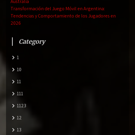
Australia
de
Transformación del Juego Móvil en Argentina:
entradas
Tendencias y Comportamiento de los Jugadores en
2026
Category
1
10
11
111
1123
12
13