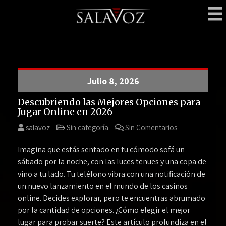
Skip
to
content
SalaVoz
Bar – Delivery
Julio 8, 2026
Descubriendo las Mejores Opciones para
Jugar Online en 2026
salavoz
Sin categoría
Sin Comentarios
Imagina que estás sentado en tu cómodo sofá un
sábado por la noche, con las luces tenues y una copa de
vino a tu lado. Tu teléfono vibra con una notificación de
un nuevo lanzamiento en el mundo de los casinos
online. Decides explorar, pero te encuentras abrumado
por la cantidad de opciones. ¿Cómo elegir el mejor
lugar para probar suerte? Este artículo profundiza en el