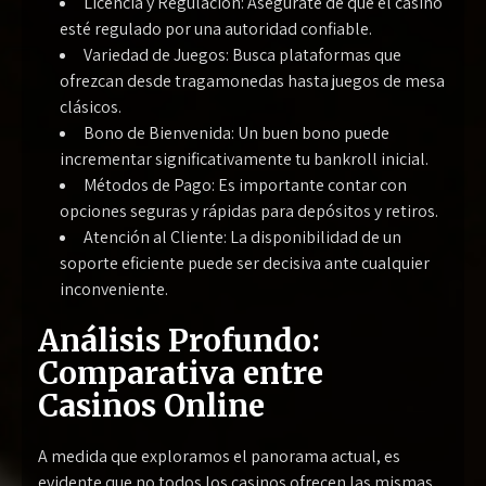
Licencia y Regulación:
Asegúrate de que el casino
esté regulado por una autoridad confiable.
Variedad de Juegos:
Busca plataformas que
ofrezcan desde tragamonedas hasta juegos de mesa
clásicos.
Bono de Bienvenida:
Un buen bono puede
incrementar significativamente tu bankroll inicial.
Métodos de Pago:
Es importante contar con
opciones seguras y rápidas para depósitos y retiros.
Atención al Cliente:
La disponibilidad de un
soporte eficiente puede ser decisiva ante cualquier
inconveniente.
Análisis Profundo:
Comparativa entre
Casinos Online
A medida que exploramos el panorama actual, es
evidente que no todos los casinos ofrecen las mismas