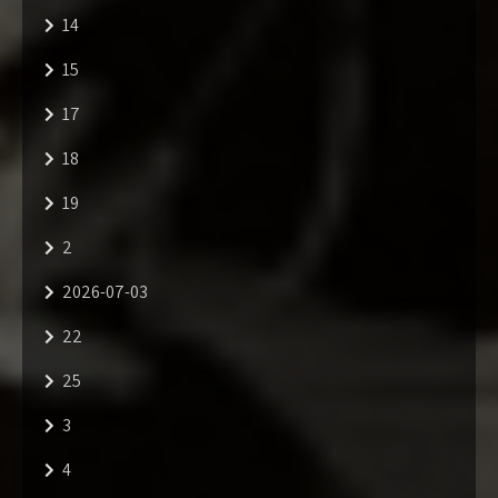
14
15
17
18
19
2
2026-07-03
22
25
3
4