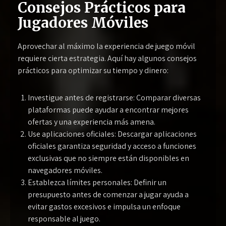
Consejos Prácticos para
Jugadores Móviles
Aprovechar al máximo la experiencia de juego móvil
requiere cierta estrategia. Aquí hay algunos consejos
prácticos para optimizar su tiempo y dinero:
Investigue antes de registrarse:
Comparar diversas
plataformas puede ayudar a encontrar mejores
ofertas y una experiencia más amena.
Use aplicaciones oficiales:
Descargar aplicaciones
oficiales garantiza seguridad y acceso a funciones
exclusivas que no siempre están disponibles en
navegadores móviles.
Establezca límites personales:
Definir un
presupuesto antes de comenzar a jugar ayuda a
evitar gastos excesivos e impulsa un enfoque
responsable al juego.