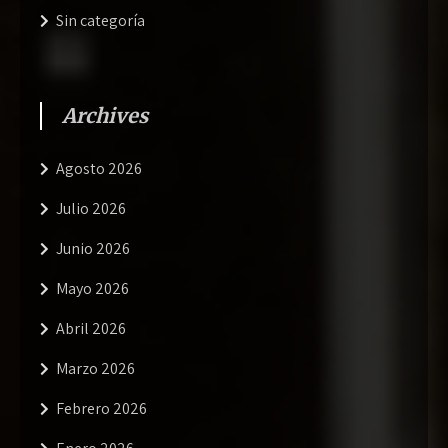
Sin categoría
Archives
Agosto 2026
Julio 2026
Junio 2026
Mayo 2026
Abril 2026
Marzo 2026
Febrero 2026