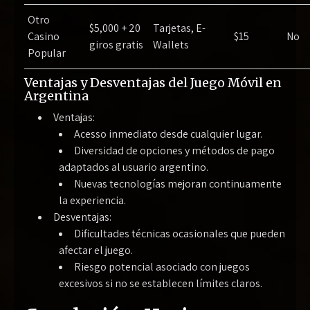
Otro
$5,000 + 20
Tarjetas, E-
Casino
$15
No
giros gratis
Wallets
Popular
Ventajas y Desventajas del Juego Móvil en
Argentina
Ventajas:
Acesso inmediato desde cualquier lugar.
Diversidad de opciones y métodos de pago
adaptados al usuario argentino.
Nuevas tecnologías mejoran continuamente
la experiencia.
Desventajas:
Dificultades técnicas ocasionales que pueden
afectar el juego.
Riesgo potencial asociado con juegos
excesivos si no se establecen límites claros.