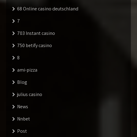
68 Online casino deutschland
7
703 Instant casino
750 betify casino
8
ami-pizza
Blog
julius casino
News
Nnbet
Post