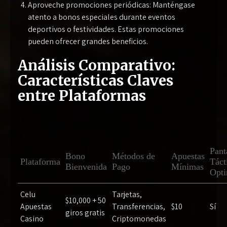
Aproveche promociones periódicas:
Manténgase
atento a bonos especiales durante eventos
deportivos o festividades. Estas promociones
pueden ofrecer grandes beneficios.
Análisis Comparativo:
Características Claves
entre Plataformas
Pant
Bono
Métodos de
Apuestas
Plataforma
Táct
Bienvenida
Pago
Mínimas
Opti
Celu
Tarjetas,
$10,000 + 50
Apuestas
Transferencias,
$10
Sí
giros gratis
Casino
Criptomonedas