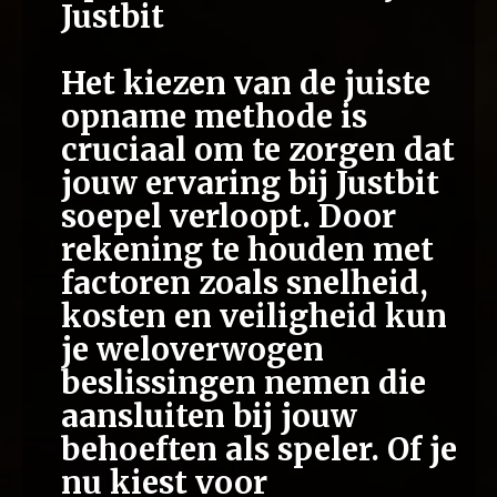
Justbit
Het kiezen van de juiste
opname methode is
cruciaal om te zorgen dat
jouw ervaring bij Justbit
soepel verloopt. Door
rekening te houden met
factoren zoals snelheid,
kosten en veiligheid kun
je weloverwogen
beslissingen nemen die
aansluiten bij jouw
behoeften als speler. Of je
nu kiest voor