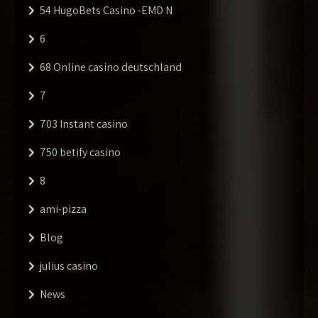
54 HugoBets Casino -EMD N
6
68 Online casino deutschland
7
703 Instant casino
750 betify casino
8
ami-pizza
Blog
julius casino
News