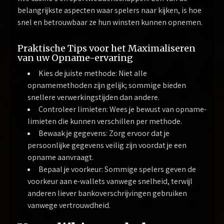
belangrijkste aspecten waar spelers naar kijken, is hoe
snel en betrouwbaar ze hun winsten kunnen opnemen.
Praktische Tips voor het Maximaliseren
van uw Opname-ervaring
Kies de juiste methode:
Niet alle
opnamemethoden zijn gelijk; sommige bieden
snellere verwerkingstijden dan andere.
Controleer limieten:
Wees je bewust van opname-
limieten die kunnen verschillen per methode.
Bewaak je gegevens:
Zorg ervoor dat je
persoonlijke gegevens veilig zijn voordat je een
opname aanvraagt.
Bepaal je voorkeur:
Sommige spelers geven de
voorkeur aan e-wallets vanwege snelheid, terwijl
anderen liever bankoverschrijvingen gebruiken
vanwege vertrouwdheid.