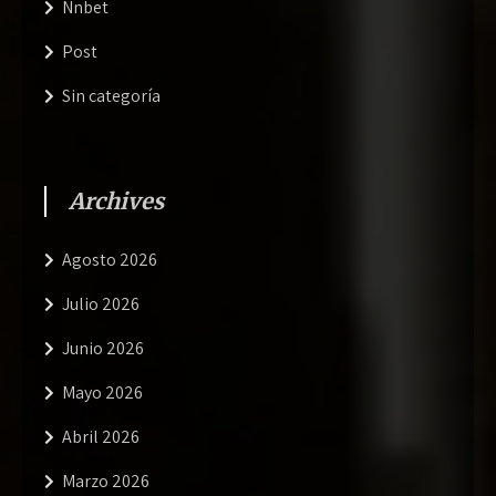
Nnbet
Post
Sin categoría
Archives
Agosto 2026
Julio 2026
Junio 2026
Mayo 2026
Abril 2026
Marzo 2026