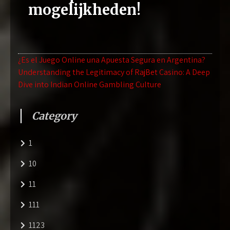
mogelijkheden!
Navegación
¿Es el Juego Online una Apuesta Segura en Argentina?
Understanding the Legitimacy of RajBet Casino: A Deep
de
Dive into Indian Online Gambling Culture
entradas
Category
1
10
11
111
1123