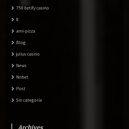
750 betify casino
8
ami-pizza
Blog
julius casino
News
Nnbet
Post
Sin categoría
Archives