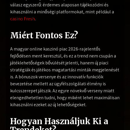
válasz egyszerű: érdemes alaposan tájékozódni és
kihasználni a minőségi platformokat, mint például a
casino Fresh
.
Miért Fontos Ez?
A magyar online kaszinó piac 2026-ra jelentős
fejlődésen ment keresztül, és ez a trend nem csupán a
játéklehetőségek bővülését jelenti, hanem új piaci
stratégiák és játékos magatartási minták megjelenését
is. A bónuszok versenye és az innovatív funkciók
bevezetése mellett az ügyfélszolgálati élmény is
kulcsszerepet játszik. Az egyre növekvő verseny miatt
elengedhetetlen tudni, hogy miként lehet maximálisan
kihasználni ezeket az új lehetőségeket.
Hogyan Használjuk Ki a