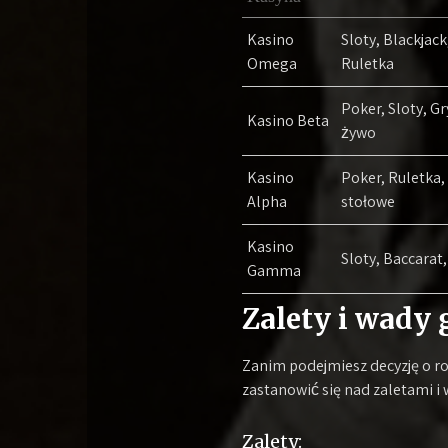
Kasino
Sloty, Blackjack
Omega
Ruletka
Poker, Sloty, Gr
Kasino Beta
żywo
Kasino
Poker, Ruletka,
Alpha
stołowe
Kasino
Sloty, Baccarat
Gamma
Zalety i wady 
Zanim podejmiesz decyzję o ro
zastanowić się nad zaletami i
Zalety: