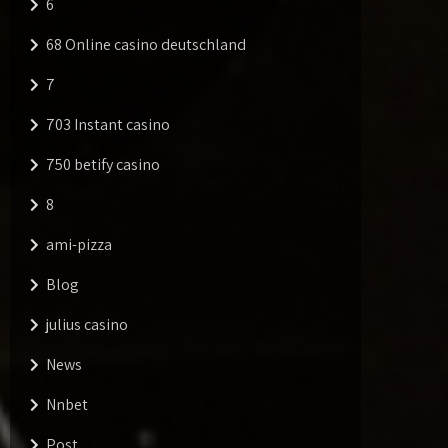
6
68 Online casino deutschland
7
703 Instant casino
750 betify casino
8
ami-pizza
Blog
julius casino
News
Nnbet
Post