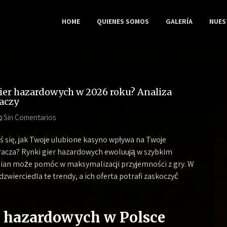
HOME
QUIENES SOMOS
GALERÍA
NUES
gier hazardowych w 2026 roku? Analiza
aczy
Sin Comentarios
ś się, jak Twoje ulubione kasyno wpływa na Twoje
gracza? Rynki gier hazardowych ewoluują w szybkim
mian może pomóc w maksymalizacji przyjemności z gry. W
zwierciedla te trendy, a ich oferta potrafi zaskoczyć
r hazardowych w Polsce