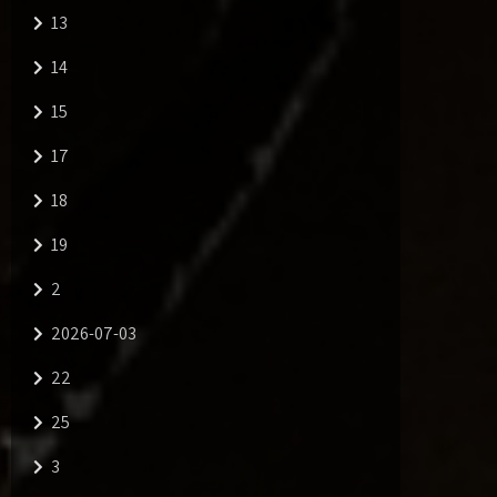
13
14
15
17
18
19
2
2026-07-03
22
25
3