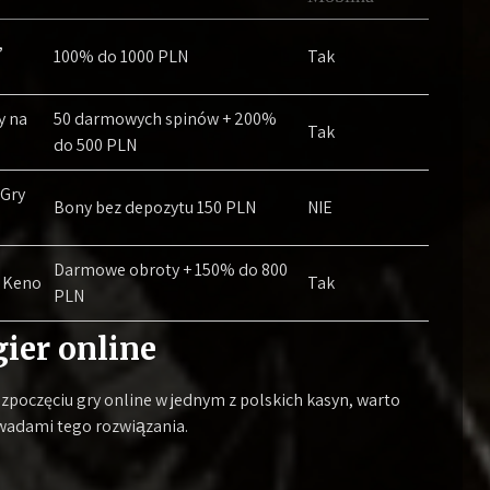
,
100% do 1000 PLN
Tak
y na
50 darmowych spinów + 200%
Tak
do 500 PLN
 Gry
Bony bez depozytu 150 PLN
NIE
Darmowe obroty + 150% do 800
, Keno
Tak
PLN
gier online
zpoczęciu gry online w jednym z polskich kasyn, warto
 wadami tego rozwiązania.